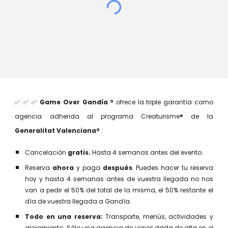
✅ ✅ ✅
Game Over Gandía ®
ofrece la
t
riple garantía como
agencia adherida al programa
Creaturisme® de la
Generalitat Valenciana®
:
Cancelación
gratis.
Hasta 4 semanas antes del evento.
Reserva
ahora
y paga
después
.
Puedes hacer tu reserva
hoy y hasta 4 semanas antes de vuestra llegada no nos
van a pedir el 50% del total de la misma, el 50% restante el
día de vuestra llegada a Gandía.
Todo en una reserva:
Transporte, menús, actividades y
alojamiento. S
ólo una agencia de viajes dada de alta en el